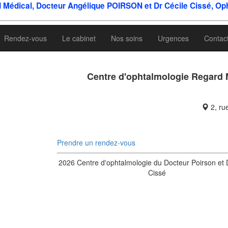
 Médical, Docteur Angélique POIRSON et Dr Cécile Cissé, Op
Rendez-vous
Le cabinet
Nos soins
Urgences
Contac
Centre d'ophtalmologie Regard M
2, ru
Prendre un rendez-vous
2026 Centre d'ophtalmologie du Docteur Poirson et 
Cissé