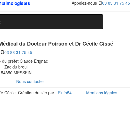
htalmologistes
Appelez-nous
03 83 31 75 45
t
édical du Docteur Poirson et Dr Cécile Cissé
03 83 31 75 45
e du préfet Claude Erignac
Zac du breuil
54850 MESSEIN
Nous contacter
Dr Cécile
Création du site par
LPinfo54
Mentions légales